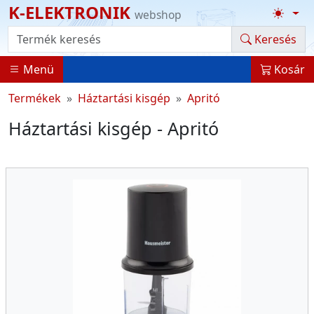
K-ELEKTRONIK
webshop
Termék kereső
Keresés
Menü
Kosár
Termékek
Háztartási kisgép
Apritó
Háztartási kisgép - Apritó