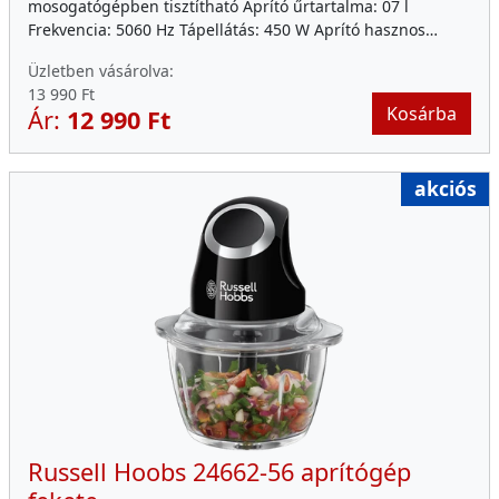
mosogatógépben tisztítható Aprító űrtartalma: 07 l
Frekvencia: 5060 Hz Tápellátás: 450 W Aprító hasznos…
Üzletben vásárolva:
13 990 Ft
Kosárba
Ár:
12 990 Ft
akciós
Russell Hoobs 24662-56 aprítógép