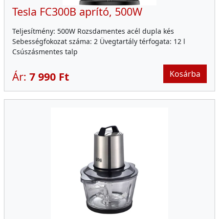
Tesla FC300B aprító, 500W
Teljesítmény: 500W Rozsdamentes acél dupla kés
Sebességfokozat száma: 2 Üvegtartály térfogata: 12 l
Csúszásmentes talp
Kosárba
Ár:
7 990 Ft