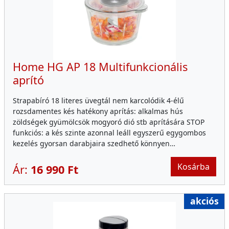
Home HG AP 18 Multifunkcionális
aprító
Strapabíró 18 literes üvegtál nem karcolódik 4-élű
rozsdamentes kés hatékony aprítás: alkalmas hús
zöldségek gyümölcsök mogyoró dió stb aprítására STOP
funkciós: a kés szinte azonnal leáll egyszerű egygombos
kezelés gyorsan darabjaira szedhető könnyen…
Kosárba
Ár:
16 990 Ft
akciós