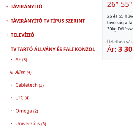
26"-55"
TÁVIRÁNYÍTÓ
26 és 55 hüve
TÁVIRÁNYÍTÓ TV TÍPUS SZERINT
távolság a f
30kg Dőlésszö
TELEVÍZIÓ
Üzletben vás
Ár:
3 30
TV TARTÓ ÁLLVÁNY ÉS FALI KONZOL
A+
(3)
Alien
(4)
Cabletech
(3)
LTC
(4)
Omega
(2)
Univerzális
(3)