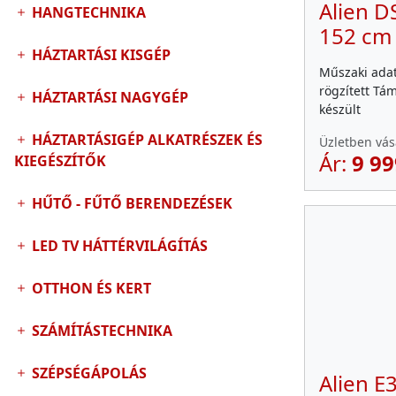
Alien D
HANGTECHNIKA
152 cm 
HÁZTARTÁSI KISGÉP
Műszaki adat
rögzített Tá
HÁZTARTÁSI NAGYGÉP
készült
HÁZTARTÁSIGÉP ALKATRÉSZEK ÉS
Üzletben vás
Ár:
9 99
KIEGÉSZÍTŐK
HŰTŐ - FŰTŐ BERENDEZÉSEK
LED TV HÁTTÉRVILÁGÍTÁS
OTTHON ÉS KERT
SZÁMÍTÁSTECHNIKA
SZÉPSÉGÁPOLÁS
Alien E