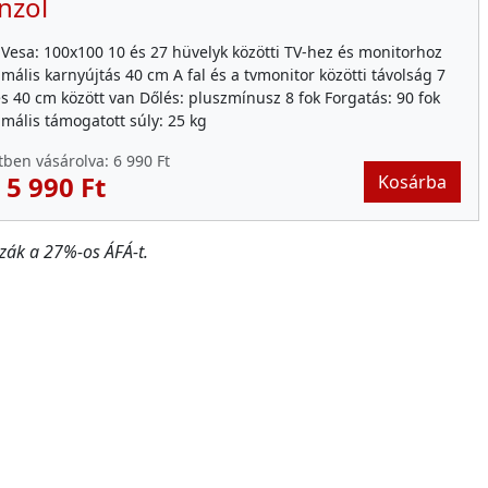
nzol
Vesa: 100x100 10 és 27 hüvelyk közötti TV-hez és monitorhoz
mális karnyújtás 40 cm A fal és a tvmonitor közötti távolság 7
s 40 cm között van Dőlés: pluszmínusz 8 fok Forgatás: 90 fok
mális támogatott súly: 25 kg
tben vásárolva:
6 990 Ft
:
5 990 Ft
Kosárba
zák a 27%-os ÁFÁ-t.