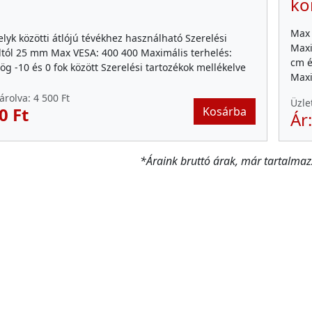
ko
Max 
lyk közötti átlójú tévékhez használható Szerelési
Maxi
altól 25 mm Max VESA: 400 400 Maximális terhelés:
cm é
g -10 és 0 fok között Szerelési tartozékok mellékelve
Maxi
árolva:
4 500 Ft
Üzle
0 Ft
Kosárba
Ár
*Áraink bruttó árak, már tartalmaz