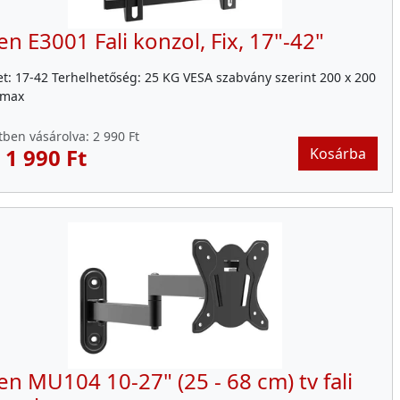
ien E3001 Fali konzol, Fix, 17"-42"
t: 17-42 Terhelhetőség: 25 KG VESA szabvány szerint 200 x 200
max
tben vásárolva:
2 990 Ft
:
1 990 Ft
Kosárba
ien MU104 10-27" (25 - 68 cm) tv fali