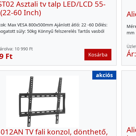
ST02 Asztali tv talp LED/LCD 55-
(22-60 Inch)
Al
ok: Max VESA 800x500mm Ajánlott átló: 22 -60 Dőlés:
Mére
mogatott súly: 50kg Könnyű felszerelés Tartós vasból
mm 
Üzle
árolva:
10 990 Ft
Ár
9 Ft
Kosárba
akciós
Al
3012AN TV fali konzol, dönthető,