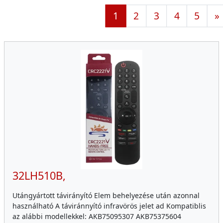
1
2
3
4
5
»
32LH510B,
Utángyártott távirányító Elem behelyezése után azonnal
használható A táviránnyító infravörös jelet ad Kompatiblis
az alábbi modellekkel: AKB75095307 AKB75375604