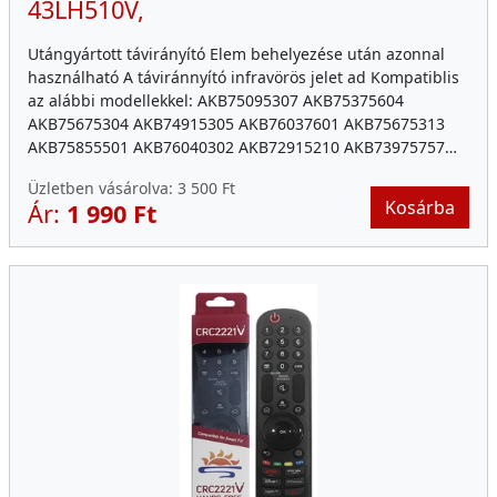
43LH510V,
Utángyártott távirányító Elem behelyezése után azonnal
használható A táviránnyító infravörös jelet ad Kompatiblis
az alábbi modellekkel: AKB75095307 AKB75375604
AKB75675304 AKB74915305 AKB76037601 AKB75675313
AKB75855501 AKB76040302 AKB72915210 AKB73975757…
Üzletben vásárolva:
3 500 Ft
Kosárba
Ár:
1 990 Ft