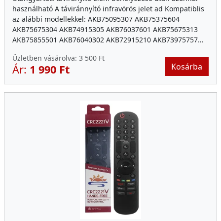
használható A táviránnyító infravörös jelet ad Kompatiblis
az alábbi modellekkel: AKB75095307 AKB75375604
AKB75675304 AKB74915305 AKB76037601 AKB75675313
AKB75855501 AKB76040302 AKB72915210 AKB73975757…
Üzletben vásárolva:
3 500 Ft
Kosárba
Ár:
1 990 Ft