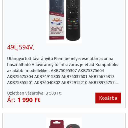
49LJ594V,
Utángyártott távirányító Elem behelyezése után azonnal
használható A táviránnyító infravörös jelet ad Kompatiblis
az alábbi modellekkel: AKB75095307 AKB75375604
AKB75675304 AKB74915305 AKB76037601 AKB75675313
AKB75855501 AKB76040302 AKB72915210 AKB73975757…
Üzletben vásárolva:
3 500 Ft
Kosárba
Ár:
1 990 Ft