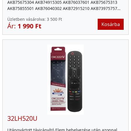
AKB75675304 AKB74915305 AKB76037601 AKB75675313
AKB75855501 AKB76040302 AKB72915210 AKB73975757…
Üzletben vásárolva:
3 500 Ft
Kosárba
Ár:
1 990 Ft
32LH520U
Utángyártott távirányító Elem behelyezése után azonnal