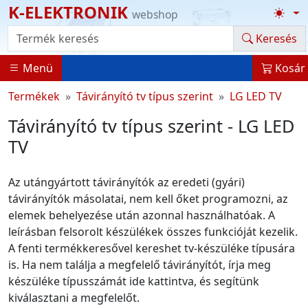
K-ELEKTRONIK
webshop
Termék kereső
Keresés
Menü
Kosár
Termékek
Távirányító tv típus szerint
LG LED TV
Távirányító tv típus szerint - LG LED
TV
Az utángyártott távirányítók az eredeti (gyári)
távirányítók másolatai, nem kell őket programozni, az
elemek behelyezése után azonnal használhatóak. A
leírásban felsorolt készülékek összes funkcióját kezelik.
A fenti termékkeresővel kereshet tv-készüléke típusára
is. Ha nem találja a megfelelő távirányítót, írja meg
készüléke típusszámát ide kattintva, és segítünk
kiválasztani a megfelelőt.