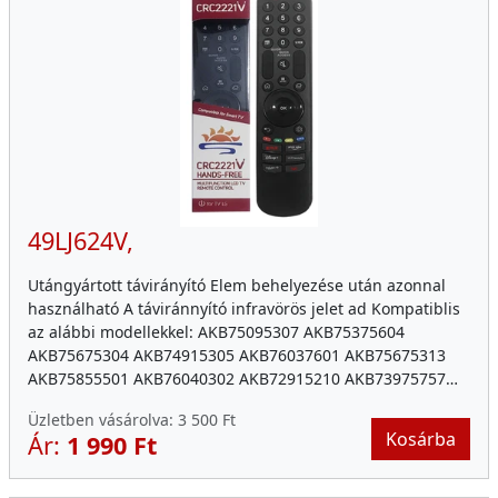
49LJ624V,
Utángyártott távirányító Elem behelyezése után azonnal
használható A táviránnyító infravörös jelet ad Kompatiblis
az alábbi modellekkel: AKB75095307 AKB75375604
AKB75675304 AKB74915305 AKB76037601 AKB75675313
AKB75855501 AKB76040302 AKB72915210 AKB73975757…
Üzletben vásárolva:
3 500 Ft
Kosárba
Ár:
1 990 Ft