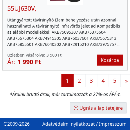
55UJ630V,
Utángyártott távirányító Elem behelyezése után azonnal
használható A táviránnyító infravörös jelet ad Kompatiblis
az alábbi modellekkel: AKB75095307 AKB75375604
AKB75675304 AKB74915305 AKB76037601 AKB75675313
AKB75855501 AKB76040302 AKB72915210 AKB73975757…
Üzletben vásárolva:
3 500 Ft
Kosárba
Ár:
1 990 Ft
1
2
3
4
5
»
*Áraink bruttó árak, már tartalmazzák a 27%-os ÁFÁ-t.
Ugrás a lap tetejére
©2009-2026
Adatvédelmi nyilatkozat
/
Impresszum