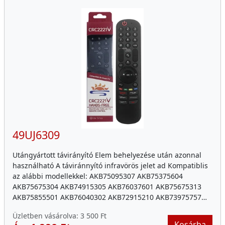
49UJ6309
Utángyártott távirányító Elem behelyezése után azonnal
használható A táviránnyító infravörös jelet ad Kompatiblis
az alábbi modellekkel: AKB75095307 AKB75375604
AKB75675304 AKB74915305 AKB76037601 AKB75675313
AKB75855501 AKB76040302 AKB72915210 AKB73975757…
Üzletben vásárolva:
3 500 Ft
Kosárba