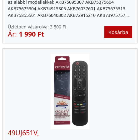
az alábbi modellekkel: AKB75095307 AKB75375604
AKB75675304 AKB74915305 AKB76037601 AKB75675313
AKB75855501 AKB76040302 AKB72915210 AKB73975757…
Üzletben vásárolva:
3 500 Ft
Kosárba
Ár:
1 990 Ft
49UJ651V,