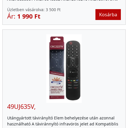
Üzletben vásárolva:
3 500 Ft
Kosárba
Ár:
1 990 Ft
49UJ635V,
Utángyártott távirányító Elem behelyezése után azonnal
használható A táviránnyító infravörös jelet ad Kompatiblis