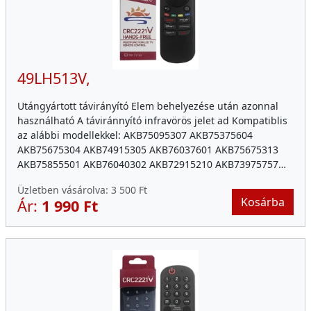
49LH513V,
Utángyártott távirányító Elem behelyezése után azonnal
használható A táviránnyító infravörös jelet ad Kompatiblis
az alábbi modellekkel: AKB75095307 AKB75375604
AKB75675304 AKB74915305 AKB76037601 AKB75675313
AKB75855501 AKB76040302 AKB72915210 AKB73975757…
Üzletben vásárolva:
3 500 Ft
Kosárba
Ár:
1 990 Ft