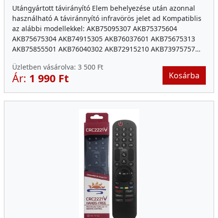
Utángyártott távirányító Elem behelyezése után azonnal
használható A táviránnyító infravörös jelet ad Kompatiblis
az alábbi modellekkel: AKB75095307 AKB75375604
AKB75675304 AKB74915305 AKB76037601 AKB75675313
AKB75855501 AKB76040302 AKB72915210 AKB73975757…
Üzletben vásárolva:
3 500 Ft
Kosárba
Ár:
1 990 Ft