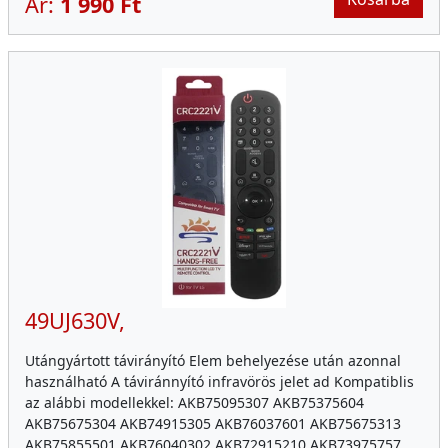
Ár:
1 990 Ft
49UJ630V,
Utángyártott távirányító Elem behelyezése után azonnal
használható A táviránnyító infravörös jelet ad Kompatiblis
az alábbi modellekkel: AKB75095307 AKB75375604
AKB75675304 AKB74915305 AKB76037601 AKB75675313
AKB75855501 AKB76040302 AKB72915210 AKB73975757…