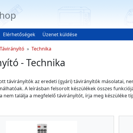
hop
Elérhetőségek
Üzenet küldése
Távirányító
Technika
nyító - Technika
tt távirányítók az eredeti (gyári) távirányítók másolatai, 
álhatóak. A leírásban felsorolt készülékek összes funkciójá
Ha nem találja a megfelelő távirányítót, írja meg készüléke 