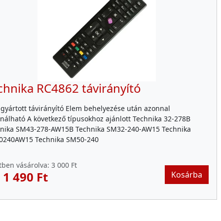
chnika RC4862 távirányító
gyártott távirányító Elem behelyezése után azonnal
nálható A következő típusokhoz ajánlott Technika 32-278B
nika SM43-278-AW15B Technika SM32-240-AW15 Technika
0240AW15 Technika SM50-240
tben vásárolva:
3 000 Ft
:
1 490 Ft
Kosárba