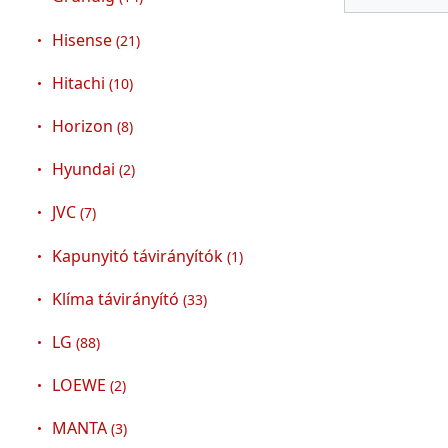
Hisense
(21)
Hitachi
(10)
Horizon
(8)
Hyundai
(2)
JVC
(7)
Kapunyitó távirányítók
(1)
Klíma távirányító
(33)
LG
(88)
LOEWE
(2)
MANTA
(3)