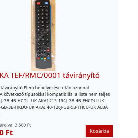
KA TEF/RMC/0001 távirányító
 távirányító Elem behelyezése után azonnal
 következő típusokkal kompatibilis: a lista nem teljes
4J-GB-4B-HCDU-UK AKAI 215-194J-GB-4B-FHCDU-UK
J-GB-3B-HKDU-UK AKAI 40-126J-GB-5B-FHCU-UK ALBA
…
árolva:
3 500 Ft
0 Ft
Kosárba