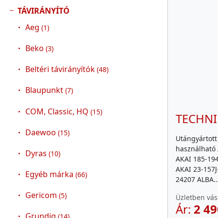
TÁVIRÁNYÍTÓ
Aeg
(1)
Beko
(3)
Beltéri távirányítók
(48)
Blaupunkt
(7)
COM, Classic, HQ
(15)
TECHNI
Daewoo
(15)
Utángyártott
használható A
Dyras
(10)
AKAI 185-19
AKAI 23-157
Egyéb márka
(66)
24207 ALBA
Gericom
(5)
Üzletben vás
Ár:
2 49
Grundig
(14)