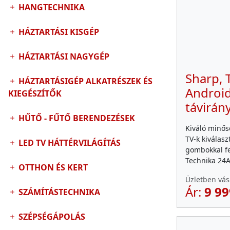
HANGTECHNIKA
HÁZTARTÁSI KISGÉP
HÁZTARTÁSI NAGYGÉP
Sharp,
HÁZTARTÁSIGÉP ALKATRÉSZEK ÉS
Androi
KIEGÉSZÍTŐK
távirán
HŰTŐ - FŰTŐ BERENDEZÉSEK
Kiváló minős
TV-k kiválasz
LED TV HÁTTÉRVILÁGÍTÁS
gombokkal fe
Technika 24
OTTHON ÉS KERT
Üzletben vás
Ár:
9 99
SZÁMÍTÁSTECHNIKA
SZÉPSÉGÁPOLÁS