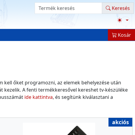
Termék kereső
Keresés
Kosár
nem kell őket programozni, az elemek behelyezése után
t kezelik. A fenti termékkeresővel kereshet tv-készüléke
típusszámát
ide kattintva
, és segítünk kiválasztani a
akciós