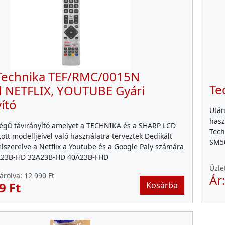
 Technika TEF/RMC/0015N
Te
d NETFLIX, YOUTUBE Gyári
yító
Után
hasz
égű távirányító amelyet a TECHNIKA és a SHARP LCD
Tech
tott modelljeivel való használatra terveztek Dedikált
SM5
lszerelve a Netflix a Youtube és a Google Paly számára
A23B-HD 32A23B-HD 40A23B-FHD
Üzle
árolva:
12 990 Ft
Ár
9 Ft
Kosárba