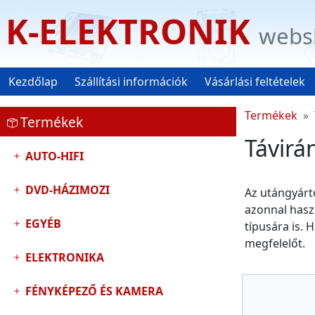
K-ELEKTRONIK
webs
Kezdőlap
Szállítási információk
Vásárlási feltételek
Termékek
Termékek
Távirá
AUTO-HIFI
DVD-HÁZIMOZI
Az utángyárto
azonnal haszn
EGYÉB
típusára is. 
megfelelőt.
ELEKTRONIKA
FÉNYKÉPEZŐ ÉS KAMERA