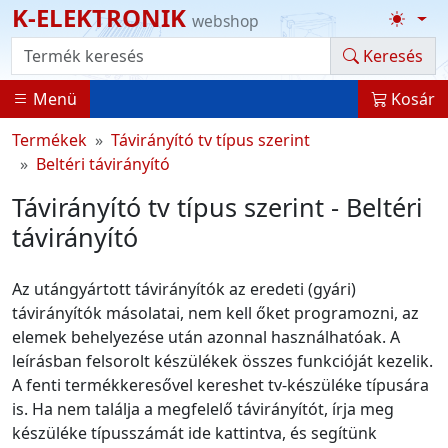
K-ELEKTRONIK
webshop
Termék kereső
Keresés
Menü
Kosár
Termékek
Távirányító tv típus szerint
Beltéri távirányító
Távirányító tv típus szerint - Beltéri
távirányító
Az utángyártott távirányítók az eredeti (gyári)
távirányítók másolatai, nem kell őket programozni, az
elemek behelyezése után azonnal használhatóak. A
leírásban felsorolt készülékek összes funkcióját kezelik.
A fenti termékkeresővel kereshet tv-készüléke típusára
is. Ha nem találja a megfelelő távirányítót, írja meg
készüléke típusszámát ide kattintva, és segítünk