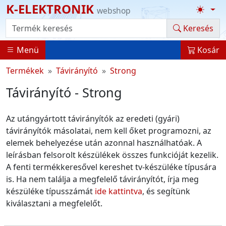
K-ELEKTRONIK
webshop
Termék kereső
Keresés
Menü
Kosár
Termékek
Távirányító
Strong
Távirányító - Strong
Az utángyártott távirányítók az eredeti (gyári)
távirányítók másolatai, nem kell őket programozni, az
elemek behelyezése után azonnal használhatóak. A
leírásban felsorolt készülékek összes funkcióját kezelik.
A fenti termékkeresővel kereshet tv-készüléke típusára
is. Ha nem találja a megfelelő távirányítót, írja meg
készüléke típusszámát
ide kattintva
, és segítünk
kiválasztani a megfelelőt.