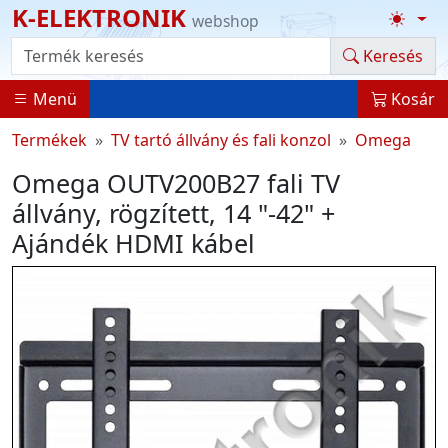
K-ELEKTRONIK
webshop
Termék kereső
Keresés
Menü
Kosár
Termékek
TV tartó állvány és fali konzol
Omega
Omega OUTV200B27 fali TV
állvány, rögzített, 14 "-42" +
Ajándék HDMI kábel