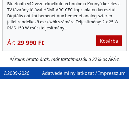
Bluetooth v42 vezetéknélküli technológia Könnyű kezelés a
TV távirányítójával HDMI-ARC-CEC kapcsolaton keresztül
Digitális optikai bemenet Aux bemenet analóg sztereo
jellel rendelkező eszközök számára Teljesítmény: 2 x 25 W
RMS 150 W csúcsteljesítmény…
Kosárba
Ár:
29 990 Ft
*Áraink bruttó árak, már tartalmazzák a 27%-os ÁFÁ-t.
©2009-2026
Adatvédelmi nyilatkozat
/
Impresszum