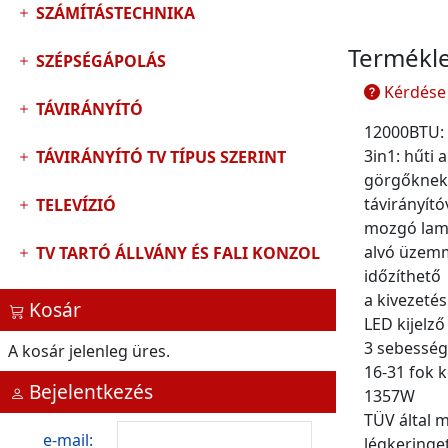
SZÁMÍTÁSTECHNIKA
Termékle
SZÉPSÉGÁPOLÁS
Kérdése 
TÁVIRÁNYÍTÓ
12000BTU: 
3in1: hűti 
TÁVIRÁNYÍTÓ TV TÍPUS SZERINT
görgőknek
távirányít
TELEVÍZIÓ
mozgó lame
alvó üzem
TV TARTÓ ÁLLVÁNY ÉS FALI KONZOL
időzíthető
a kivezeté
Kosár
LED kijelző
3 sebesség
A kosár jelenleg üres.
16-31 fok k
Bejelentkezés
1357W
TÜV által m
e-mail:
légkeringe