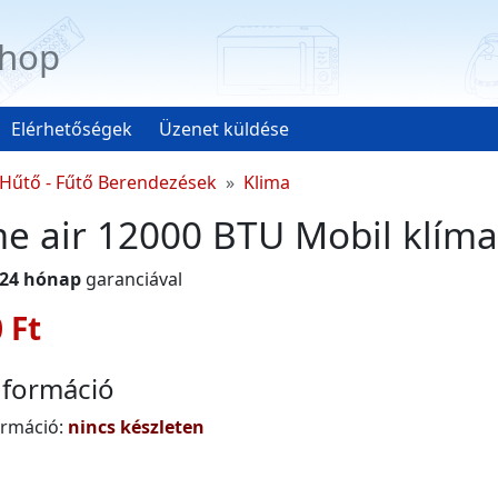
hop
Elérhetőségek
Üzenet küldése
Hűtő - Fűtő Berendezések
Klima
me air 12000 BTU Mobil klíma
24 hónap
garanciával
 Ft
nformáció
ormáció:
nincs készleten