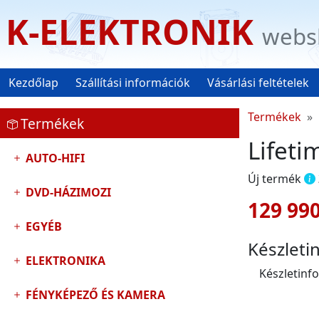
K-ELEKTRONIK
webs
Kezdőlap
Szállítási információk
Vásárlási feltételek
Termékek
Termékek
Lifeti
AUTO-HIFI
Új termék
DVD-HÁZIMOZI
129 990
EGYÉB
Készleti
ELEKTRONIKA
Készletinf
FÉNYKÉPEZŐ ÉS KAMERA