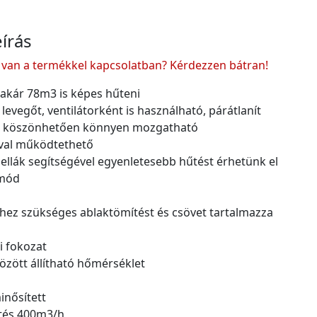
írás
van a termékkel kapcsolatban? Kérdezzen bátran!
akár 78m3 is képes hűteni
a levegőt, ventilátorként is használható, párátlanít
 köszönhetően könnyen mozgatható
óval működtethető
llák segítségével egyenletesebb hűtést érhetünk el
mód
shez szükséges ablaktömítést és csövet tartalmazza
i fokozat
özött állítható hőmérséklet
inősített
tés 400m3/h