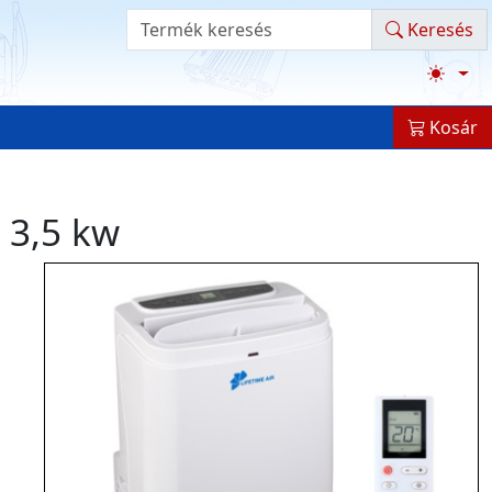
Termék kereső
Keresés
Kosár
 3,5 kw